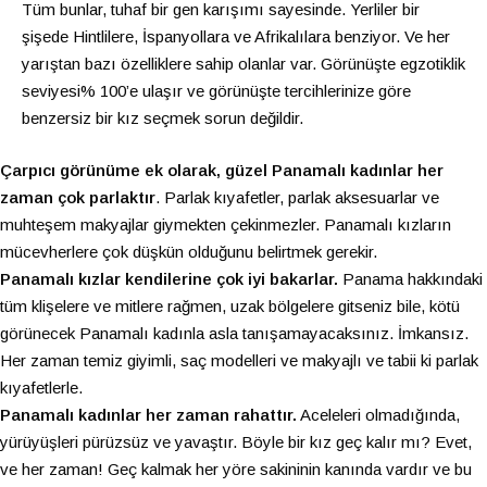
Tüm bunlar, tuhaf bir gen karışımı sayesinde. Yerliler bir
şişede Hintlilere, İspanyollara ve Afrikalılara benziyor. Ve her
yarıştan bazı özelliklere sahip olanlar var. Görünüşte egzotiklik
seviyesi% 100’e ulaşır ve görünüşte tercihlerinize göre
benzersiz bir kız seçmek sorun değildir.
Çarpıcı görünüme ek olarak, güzel Panamalı kadınlar her
zaman çok parlaktır
. Parlak kıyafetler, parlak aksesuarlar ve
muhteşem makyajlar giymekten çekinmezler. Panamalı kızların
mücevherlere çok düşkün olduğunu belirtmek gerekir.
Panamalı kızlar kendilerine çok iyi bakarlar.
Panama hakkındaki
tüm klişelere ve mitlere rağmen, uzak bölgelere gitseniz bile, kötü
görünecek Panamalı kadınla asla tanışamayacaksınız. İmkansız.
Her zaman temiz giyimli, saç modelleri ve makyajlı ve tabii ki parlak
kıyafetlerle.
Panamalı kadınlar her zaman rahattır.
Aceleleri olmadığında,
yürüyüşleri pürüzsüz ve yavaştır. Böyle bir kız geç kalır mı? Evet,
ve her zaman! Geç kalmak her yöre sakininin kanında vardır ve bu