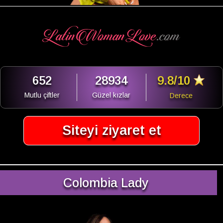
652
28934
9.8/10
Mutlu çiftler
Güzel kızlar
Derece
Siteyi ziyaret et
Colombia Lady