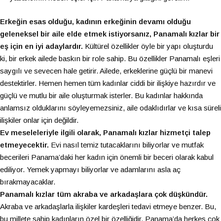
Erkeğin esas olduğu, kadının erkeğinin devamı olduğu
geleneksel bir aile elde etmek istiyorsanız,
Panamalı kızlar
bir
eş için en iyi adaylardır.
Kültürel özellikler öyle bir yapı oluşturdu
ki, bir erkek ailede baskın bir role sahip. Bu özellikler Panamalı eşleri
saygılı ve sevecen hale getirir. Ailede, erkeklerine güçlü bir manevi
destektirler. Hemen hemen tüm kadınlar ciddi bir ilişkiye hazırdır ve
güçlü ve mutlu bir aile oluşturmak isterler. Bu kadınlar hakkında
anlamsız olduklarını söyleyemezsiniz, aile odaklıdırlar ve kısa süreli
ilişkiler onlar için değildir.
Ev meseleleriyle ilgili olarak,
Panamalı kızlar
hizmetçi talep
etmeyecektir.
Evi nasıl temiz tutacaklarını biliyorlar ve mutfak
becerileri Panama’daki her kadın için önemli bir beceri olarak kabul
ediliyor. Yemek yapmayı biliyorlar ve adamlarını asla aç
bırakmayacaklar.
Panamalı kızlar
tüm akraba ve arkadaşlara çok düşkündür.
Akraba ve arkadaşlarla ilişkiler kardeşleri tedavi etmeye benzer. Bu,
bu millete sahip kadınların özel bir özelliğidir. Panama’da herkes çok