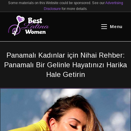
×
Skip
Some materials on this Website could be sponsored. See our
Advertising
X
Latin Gelinlerle Tanışmak İçin
Disclosure
for more details.
Siteyi Ziyaret
to
En İyi Site
content
Edin
Menu
Panamalı Kadınlar için Nihai Rehber:
Panamalı Bir Gelinle Hayatınızı Harika
Hale Getirin