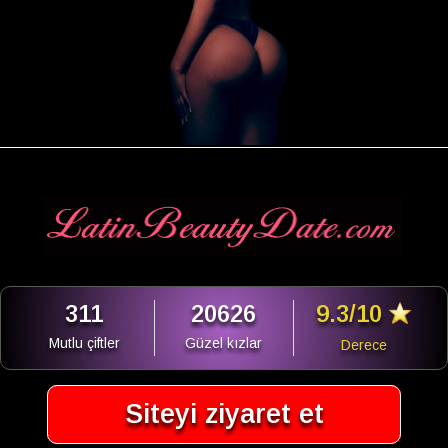
311
20626
9.3/10
Mutlu çiftler
Güzel kızlar
Derece
Siteyi ziyaret et