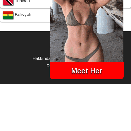
Trinidad
Paraguaylı
Bolivyalı
Information:
Hakkında BestLatinaWomen.com
Reklam Açıklaması
Meet Her
Gizlilik Politikası