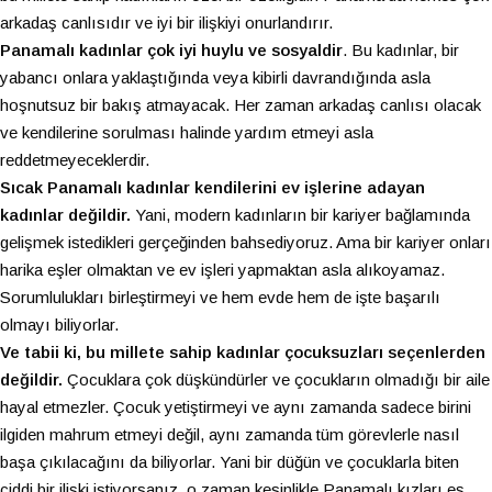
arkadaş canlısıdır ve iyi bir ilişkiyi onurlandırır.
Panamalı kadınlar çok iyi huylu ve sosyaldir
. Bu kadınlar, bir
yabancı onlara yaklaştığında veya kibirli davrandığında asla
hoşnutsuz bir bakış atmayacak. Her zaman arkadaş canlısı olacak
ve kendilerine sorulması halinde yardım etmeyi asla
reddetmeyeceklerdir.
Sıcak Panamalı kadınlar
kendilerini ev işlerine adayan
kadınlar değildir.
Yani, modern kadınların bir kariyer bağlamında
gelişmek istedikleri gerçeğinden bahsediyoruz. Ama bir kariyer onları
harika eşler olmaktan ve ev işleri yapmaktan asla alıkoyamaz.
Sorumlulukları birleştirmeyi ve hem evde hem de işte başarılı
olmayı biliyorlar.
Ve tabii ki, bu millete sahip kadınlar çocuksuzları seçenlerden
değildir.
Çocuklara çok düşkündürler ve çocukların olmadığı bir aile
hayal etmezler. Çocuk yetiştirmeyi ve aynı zamanda sadece birini
ilgiden mahrum etmeyi değil, aynı zamanda tüm görevlerle nasıl
başa çıkılacağını da biliyorlar. Yani bir düğün ve çocuklarla biten
ciddi bir ilişki istiyorsanız, o zaman kesinlikle Panamalı kızları eş