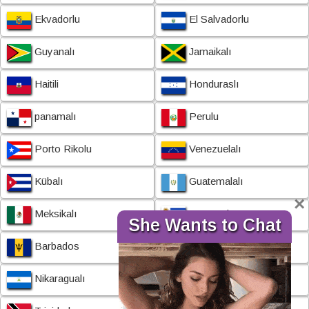
Ekvadorlu
El Salvadorlu
Guyanalı
Jamaikalı
Haitili
Honduraslı
panamalı
Perulu
Porto Rikolu
Venezuelalı
Kübalı
Guatemalalı
×
Meksikalı
Uruguaylı
She Wants to Chat
Barbados
Belize
Nikaragualı
Surinam