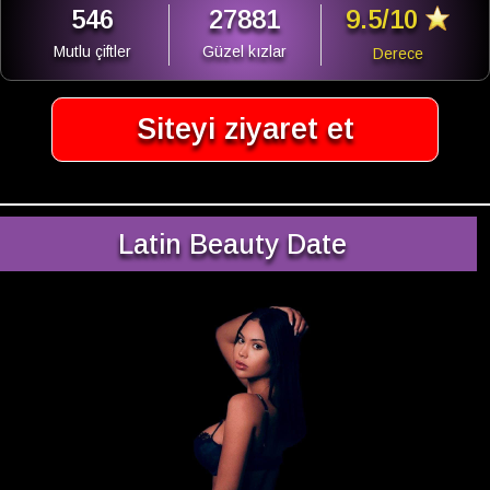
546
27881
9.5/10
Mutlu çiftler
Güzel kızlar
Derece
Siteyi ziyaret et
Latin Beauty Date