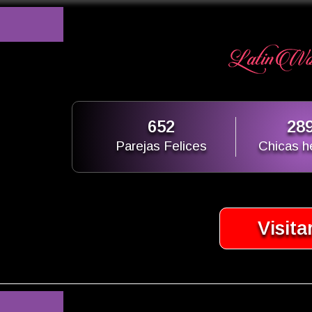
652
28
Parejas Felices
Chicas 
Visita