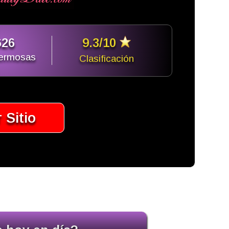
626
9.3/10
hermosas
Clasificación
r Sitio