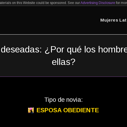
erials on this Website could be sponsored. See our
Advertising Disclosure
for mor
or Sitio Para Conocer Novias Latinas
Visit
Mujeres La
s deseadas: ¿Por qué los hombr
ellas?
Tipo de novia:
ESPOSA OBEDIENTE