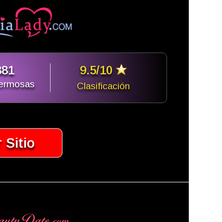
881
9.5/10
hermosas
Clasificación
r Sitio