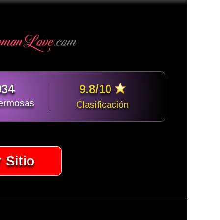
934
9.8/10
hermosas
Clasificación
r Sitio