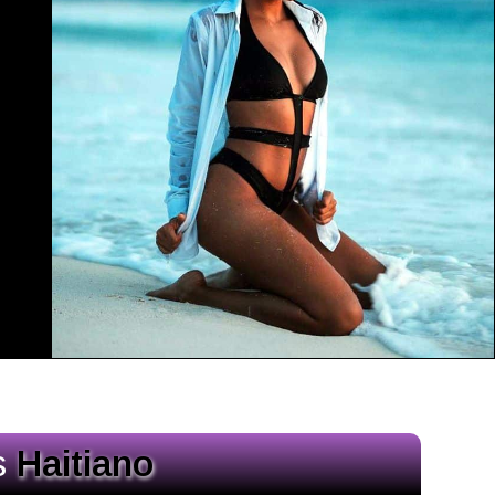
s
Haitiano