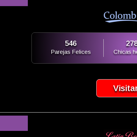
546
27
Parejas Felices
Chicas 
Visita