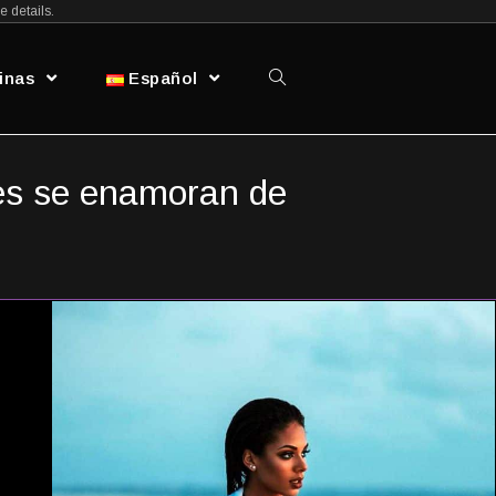
×
e details.
X
ar Sitio
tinas
Español
es se enamoran de