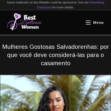
Skip
Some materials on this Website could be sponsored. See our
Advertising
Disclosure
for more details.
to
content
Menu
Mulheres Gostosas Salvadorenhas: por
que você deve considerá-las para o
casamento