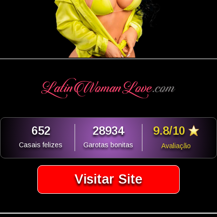
652
28934
9.8/10
Casais felizes
Garotas bonitas
Avaliação
Visitar Site