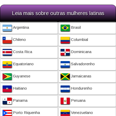
Leia mais sobre outras mulheres latinas
Argentina
Brasil
Chileno
Columbial
Costa Rica
Dominicana
Equatoriano
Salvadorenho
Guyanese
Jamaicanas
Haitiano
Hondurenho
Panama
Peruana
Porto Riquenha
Venezuelano