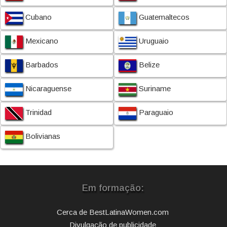
Cubano
Guatemaltecos
Mexicano
Uruguaio
Barbados
Belize
Nicaraguense
Suriname
Trinidad
Paraguaio
Bolivianas
Em formação:
Cerca de BestLatinaWomen.com
Divulgação de publicidade