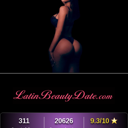
311
20626
9.3/10