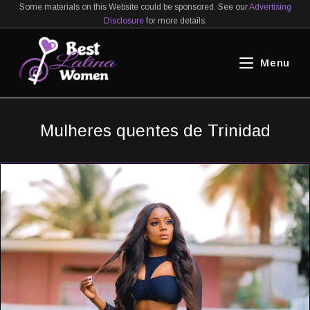
×
Skip
Some materials on this Website could be sponsored. See our
Advertising
X
Melhor Site Para Conhecer
Disclosure
for more details.
Visitar Site
to
Noivas Latinas
content
Menu
Mulheres quentes de Trinidad