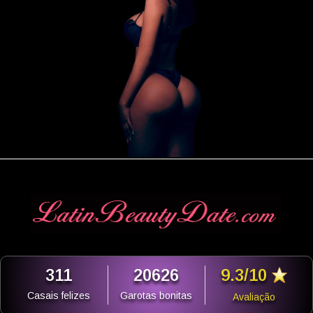
311
20626
9.3/10
Casais felizes
Garotas bonitas
Avaliação