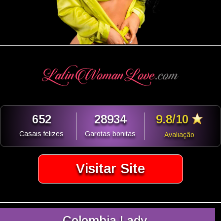
652
28934
9.8/10
Casais felizes
Garotas bonitas
Avaliação
Visitar Site
Colombia Lady