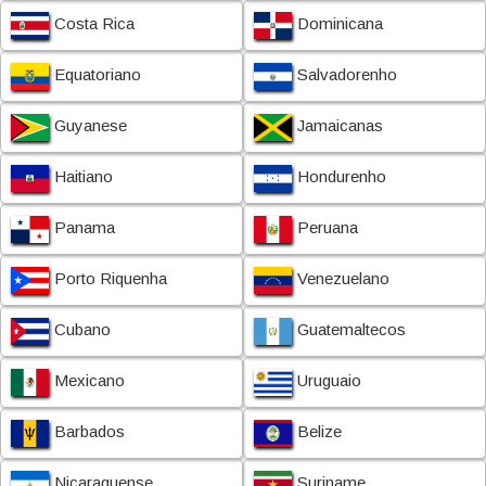
Costa Rica
Dominicana
Equatoriano
Salvadorenho
Guyanese
Jamaicanas
Haitiano
Hondurenho
Panama
Peruana
Porto Riquenha
Venezuelano
Cubano
Guatemaltecos
Mexicano
Uruguaio
Barbados
Belize
Nicaraguense
Suriname