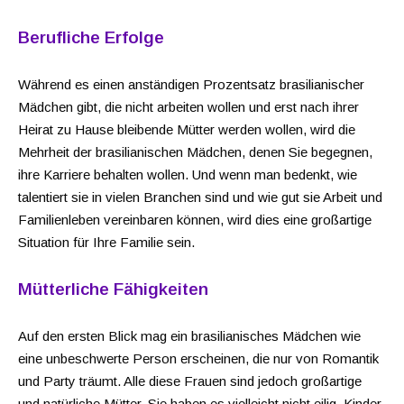
Berufliche Erfolge
Während es einen anständigen Prozentsatz brasilianischer
Mädchen gibt, die nicht arbeiten wollen und erst nach ihrer
Heirat zu Hause bleibende Mütter werden wollen, wird die
Mehrheit der brasilianischen Mädchen, denen Sie begegnen,
ihre Karriere behalten wollen. Und wenn man bedenkt, wie
talentiert sie in vielen Branchen sind und wie gut sie Arbeit und
Familienleben vereinbaren können, wird dies eine großartige
Situation für Ihre Familie sein.
Mütterliche Fähigkeiten
Auf den ersten Blick mag ein brasilianisches Mädchen wie
eine unbeschwerte Person erscheinen, die nur von Romantik
und Party träumt. Alle diese Frauen sind jedoch großartige
und natürliche Mütter. Sie haben es vielleicht nicht eilig, Kinder