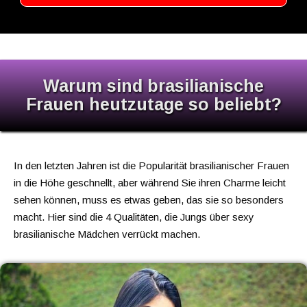
Warum sind brasilianische
Frauen heutzutage so beliebt?
In den letzten Jahren ist die Popularität brasilianischer Frauen
in die Höhe geschnellt, aber während Sie ihren Charme leicht
sehen können, muss es etwas geben, das sie so besonders
macht. Hier sind die 4 Qualitäten, die Jungs über sexy
brasilianische Mädchen verrückt machen.