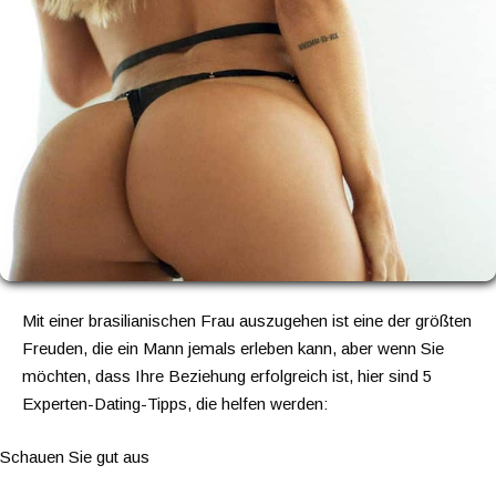
Mit einer brasilianischen Frau auszugehen ist eine der größten
Freuden, die ein Mann jemals erleben kann, aber wenn Sie
möchten, dass Ihre Beziehung erfolgreich ist, hier sind 5
Experten-Dating-Tipps, die helfen werden:
Schauen Sie gut aus