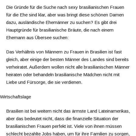
Die Gründe für die Suche nach sexy brasilianischen Frauen
für die Ehe sind klar, aber was bringt diese schönen Damen
dazu, ausländische Ehemänner zu suchen? Es gibt drei
Hauptgründe für brasilianische Bräute, die nach einem
Ehemann aus Übersee suchen:
Das Verhältnis von Männern zu Frauen in Brasilien ist fast
gleich, aber einige der besten Männer des Landes sind bereits
verheiratet. Außerdem wollen nicht alle brasilianischen Männer
heiraten oder behandeln brasilianische Mädchen nicht mit
Liebe und Fürsorge, die sie verdienen.
Wirtschaftslage
Brasilien ist bei weitem nicht das ärmste Land Lateinamerikas,
aber das bedeutet nicht, dass die finanzielle Situation der
brasilianischen Frauen perfekt ist. Viele von ihnen müssen
schlecht bezahlte Jobs haben, um für ihre Familien zu sorgen,