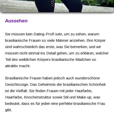
Aussehen
Sie müssen kein Dating-Profi sein, um zu sehen, warum
brasilianische Frauen so viele Männer anziehen. Ihre Körper
sind wahrscheinlich das erste, was Sie bemerken, und wir
müssen nicht einmal ins Detail gehen, um zu erklären, welcher
Teil des weiblichen Körpers brasilianische Mädchen so
attraktiv macht.
Brasilianische Frauen haben jedoch auch wunderschöne
Gesichtszüge. Das Geheimnis der brasilianischen Schönheit
ist die Vielfalt: Sie finden Frauen mit jeder Hautfarbe,
Haarfarbe, Knochenstruktur sowie Stil und Make-up, was
bedeutet, dass es für jeden eine perfekte brasilianische Frau
gibt.