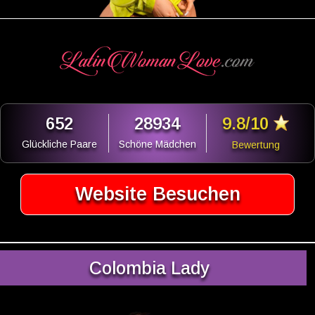
652
28934
9.8/10
Glückliche Paare
Schöne Mädchen
Bewertung
Website Besuchen
Colombia Lady