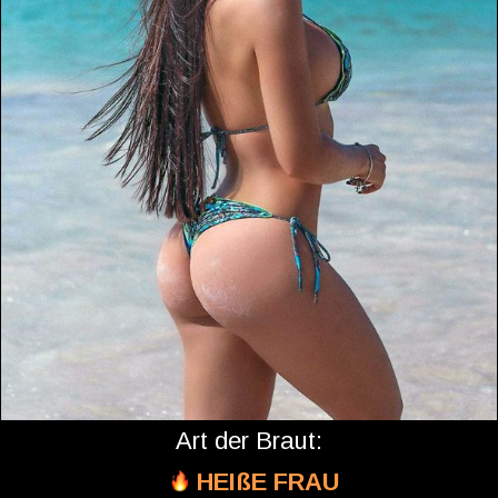
Art der Braut:
HEIßE FRAU