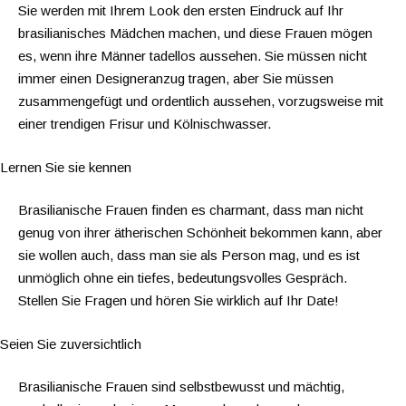
Sie werden mit Ihrem Look den ersten Eindruck auf Ihr
brasilianisches Mädchen machen, und diese Frauen mögen
es, wenn ihre Männer tadellos aussehen. Sie müssen nicht
immer einen Designeranzug tragen, aber Sie müssen
zusammengefügt und ordentlich aussehen, vorzugsweise mit
einer trendigen Frisur und Kölnischwasser.
Lernen Sie sie kennen
Brasilianische Frauen finden es charmant, dass man nicht
genug von ihrer ätherischen Schönheit bekommen kann, aber
sie wollen auch, dass man sie als Person mag, und es ist
unmöglich ohne ein tiefes, bedeutungsvolles Gespräch.
Stellen Sie Fragen und hören Sie wirklich auf Ihr Date!
Seien Sie zuversichtlich
Brasilianische Frauen sind selbstbewusst und mächtig,