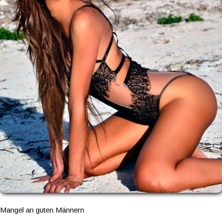
Mangel an guten Männern