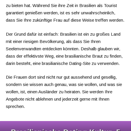
zu bieten hat. Während Sie ihre Zeit in Brasilien als Tourist
garantiert genießen werden, ist es sehr unwahrscheinlich,
dass Sie Ihre zukünftige Frau auf diese Weise treffen werden.
Der Grund dafür ist einfach: Brasilien ist ein zu großes Land
mit einer riesigen Bevölkerung, als dass Sie Ihren
Seelenverwandten entdecken könnten. Deshalb glauben wir,
dass der effektivste Weg, eine brasilianische Braut zu finden,
darin besteht, eine brasilianische Dating-Site zu verwenden.
Die Frauen dort sind nicht nur gut aussehend und gesellig,
sondern sie wissen auch genau, was sie wollen, und was sie
wollen, ist, einen Ausländer zu heiraten. Sie werden Ihre
Angebote nicht ablehnen und jederzeit gerne mit Ihnen
sprechen.