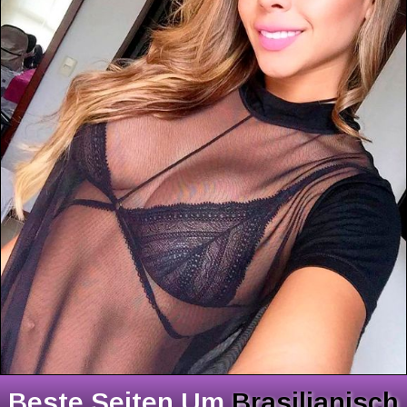
Beste Seiten Um
Brasilianisch