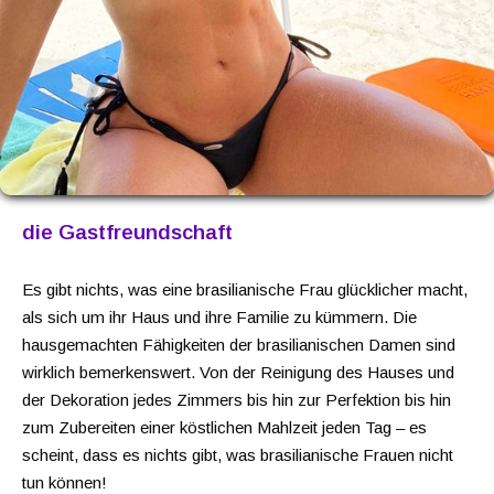
die Gastfreundschaft
Es gibt nichts, was eine brasilianische Frau glücklicher macht,
als sich um ihr Haus und ihre Familie zu kümmern. Die
hausgemachten Fähigkeiten der brasilianischen Damen sind
wirklich bemerkenswert. Von der Reinigung des Hauses und
der Dekoration jedes Zimmers bis hin zur Perfektion bis hin
zum Zubereiten einer köstlichen Mahlzeit jeden Tag – es
scheint, dass es nichts gibt, was brasilianische Frauen nicht
tun können!